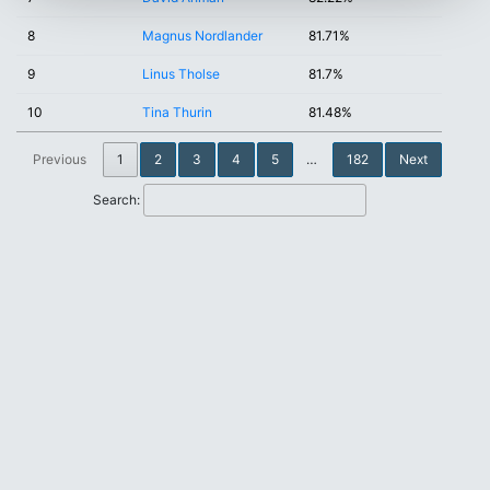
8
Magnus Nordlander
81.71%
9
Linus Tholse
81.7%
10
Tina Thurin
81.48%
Previous
1
2
3
4
5
…
182
Next
Search: