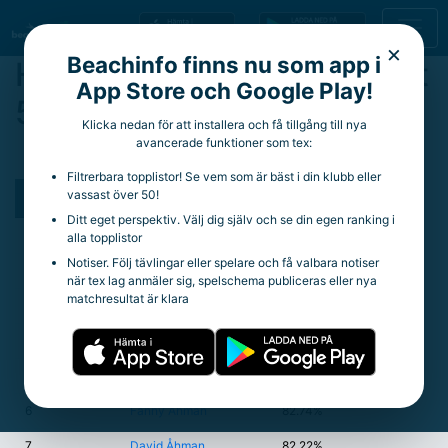
×
Beachinfo finns nu som app i
Högsta vinstprocent (minst
App Store och Google Play!
50 matcher)
Klicka nedan för att installera och få tillgång till nya
avancerade funktioner som tex:
Herr
Dam
Mixed
Filtrerbara topplistor! Se vem som är bäst i din klubb eller
vassast över 50!
Placering
Namn
Vinstprocent
Ditt eget perspektiv. Välj dig själv och se din egen ranking i
1
Angelica Sörensson
85.88%
alla topplistor
Notiser. Följ tävlingar eller spelare och få valbara notiser
2
Tiffany Creamer
85.71%
när tex lag anmäler sig, spelschema publiceras eller nya
matchresultat är klara
3
Hanna Hellvig
84.21%
4
Sigrid Simonsson
83.67%
5
Joel Andersson
83.53%
6
Fanny Åhman
82.74%
7
David Åhman
82.22%